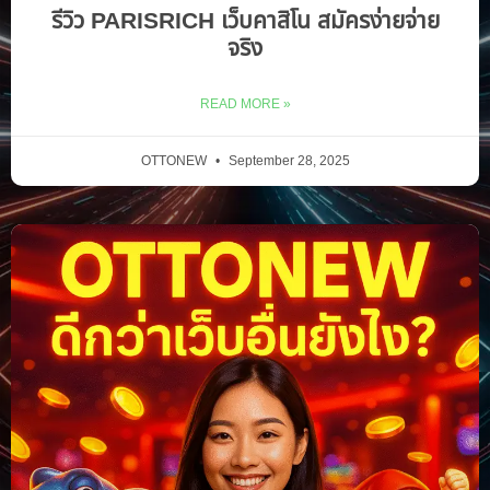
รีวิว PARISRICH เว็บคาสิโน สมัครง่ายจ่าย
จริง
READ MORE »
OTTONEW
September 28, 2025