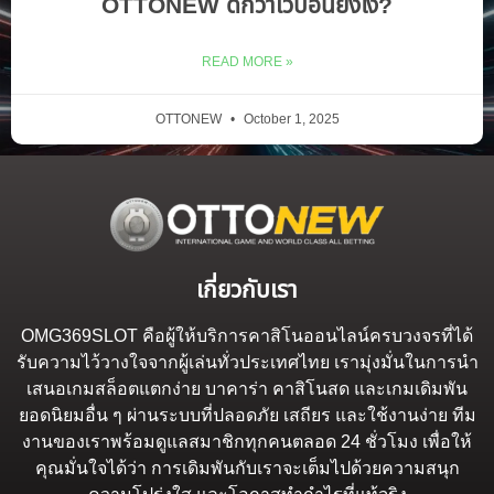
OTTONEW ดีกว่าเว็บอื่นยังไง?
READ MORE »
OTTONEW
October 1, 2025
เกี่ยวกับเรา
OMG369SLOT คือผู้ให้บริการคาสิโนออนไลน์ครบวงจรที่ได้
รับความไว้วางใจจากผู้เล่นทั่วประเทศไทย เรามุ่งมั่นในการนำ
เสนอเกมสล็อตแตกง่าย บาคาร่า คาสิโนสด และเกมเดิมพัน
ยอดนิยมอื่น ๆ ผ่านระบบที่ปลอดภัย เสถียร และใช้งานง่าย ทีม
งานของเราพร้อมดูแลสมาชิกทุกคนตลอด 24 ชั่วโมง เพื่อให้
คุณมั่นใจได้ว่า การเดิมพันกับเราจะเต็มไปด้วยความสนุก