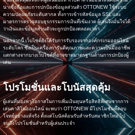
น่าเชื่อถือและการปกป้องข้อมูลส่วนตัว OTTONEW ใช้ระบบ
ความปลอดภัยระดับสากล ทั้งการเข้ารหัสข้อมูล SSL และ
มาตรการตรวจสอบธุรกรรมการเงินที่เข้มงวด ผู้เล่นจึงมั่นใจได้
ว่าเงินและข้อมูลส่วนตัวจะถูกปกป้องตลอดเวลา
นอกจากนี้ เว็บไซต์ยังได้รับการรับรองจากองค์กรเกมออนไลน์
ระดับโลก ซึ่งเป็นเครื่องการันตีคุณภาพและความเป็นมืออาชีพ
แตกต่างจากบางเว็บไซต์ที่อาจขาดมาตรฐานด้านการปกป้องผู้
เล่น
โปรโมชั่นและโบนัสสุดคุ้ม
ผู้เล่นที่มองหาโอกาสในการเพิ่มเงินทุนหรือสิทธิพิเศษจากการ
เล่นคาสิโนออนไลน์ จะพบว่า OTTONEW มีโปรโมชั่นที่ตอบ
โจทย์อย่างแท้จริง ตั้งแต่โบนัสต้อนรับสำหรับสมาชิกใหม่ ไป
จนถึงโปรโมชั่นสำหรับผู้เล่นประจำ