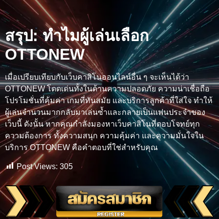
สรุป: ทำไมผู้เล่นเลือก
OTTONEW
เมื่อเปรียบเทียบกับเว็บคาสิโนออนไลน์อื่น ๆ จะเห็นได้ว่า
OTTONEW โดดเด่นทั้งในด้านความปลอดภัย ความน่าเชื่อถือ
โปรโมชั่นที่คุ้มค่า เกมที่ทันสมัย และบริการลูกค้าที่ใส่ใจ ทำให้
ผู้เล่นจำนวนมากกลับมาเล่นซ้ำและกลายเป็นแฟนประจำของ
เว็บนี้ ดังนั้น หากคุณกำลังมองหาเว็บคาสิโนที่ตอบโจทย์ทุก
ความต้องการ ทั้งความสนุก ความคุ้มค่า และความมั่นใจใน
บริการ OTTONEW คือคำตอบที่ใช่สำหรับคุณ
Post Views:
305