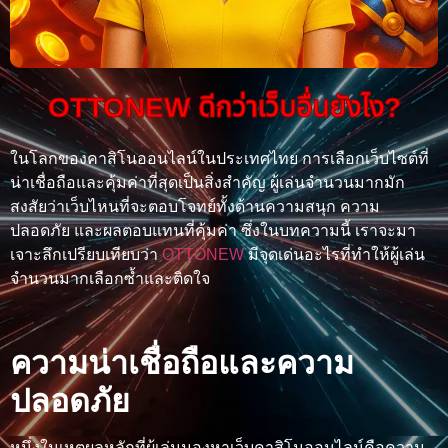
OTTONEW ดีกว่าเว็บอื่นยังไง?
ในโลกของคาสิโนออนไลน์ในประเทศไทย การเลือกเว็บไซต์ที่
น่าเชื่อถือและคุ้มค่าที่สุดเป็นสิ่งสำคัญ ผู้เล่นจำนวนมากมัก
สงสัยว่าเว็บไหนที่จะตอบโจทย์ทั้งด้านความสนุก ความ
ปลอดภัย และผลตอบแทนที่คุ้มค่า ซึ่งในบทความนี้ เราจะมา
เจาะลึกเปรียบเทียบว่า
OTTONEW
มีจุดเด่นอะไรที่ทำให้ผู้เล่น
จำนวนมากเลือกซ้ำและติดใจ
ความน่าเชื่อถือและความ
ปลอดภัย
หนึ่งในเหตุผลหลักที่ผู้เล่นมองหาเว็บคาสิโนออนไลน์คือความ